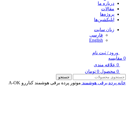
درباره ما
مقالات
پروژه‌ها
اپلیکشین‌ها
زبان سایت
فارسی
English
ورود / ثبت نام
0
مقایسه
0
علاقه مندی
0
محصول
0
تومان
جستجو
خانه
پرده برقی هوشمند
موتور پرده برقی هوشمند کناررو A-OK