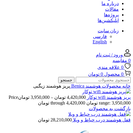
درباره ما
مقالات
پروژه‌ها
اپلیکشین‌ها
زبان سایت
فارسی
English
ورود / ثبت نام
0
مقایسه
0
علاقه مندی
0
محصول
0
تومان
جستجو
خانه
محصولات هوشمند Benica
پریز هوشمند زیگبی
پریز هوشمند wifi توکار
4,420,000
تومان
–
3,950,000
تومان
Price
range: 3,950,000 تومان through 4,420,000 تومان
بازگشت به محصولات
قفل هوشمند درب حیاط و ویلا
28,210,000
تومان