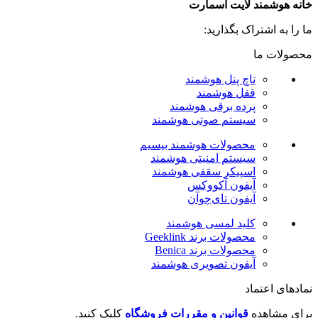
خانه هوشمند لایت اسمارت
ما را به اشتراک بگذارید:
محصولات ما
تاچ پنل هوشمند
قفل هوشمند
پرده برقی هوشمند
سیستم صوتی هوشمند
محصولات هوشمند بیسیم
سیستم امنیتی هوشمند
اسپیکر سقفی هوشمند
آیفون آکووکس
آیفون تای‌چوآن
کلید لمسی هوشمند
محصولات برند Geeklink
محصولات برند ‌Benica
آیفون تصویری هوشمند
نمادهای اعتماد
برای مشاهده
قوانین و مقررات فروشگاه
کلیک کنید.