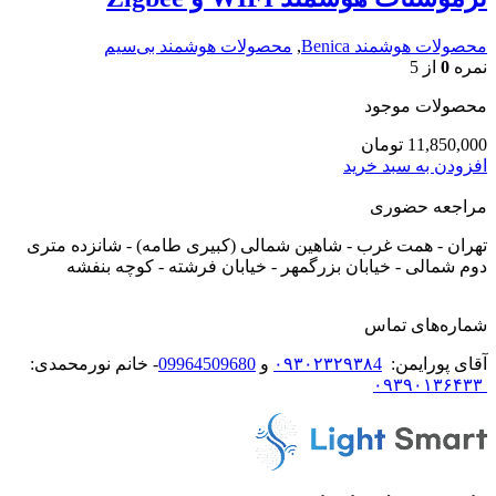
محصولات هوشمند Benica
,
محصولات هوشمند بی‌سیم
نمره
0
از 5
محصولات موجود
11,850,000
تومان
افزودن به سبد خرید
مراجعه حضوری
تهران - همت غرب - شاهین شمالی (کبیری طامه) - شانزده متری
دوم شمالی - خیابان بزرگمهر - خیابان فرشته - کوچه بنفشه
شماره‌های تماس
آقای پورایمن:
۰۹۳۰۲۳۲۹۳۸4
و
09964509680
- خانم نورمحمدی:
۰۹۳۹۰۱۳۶۴۳۳