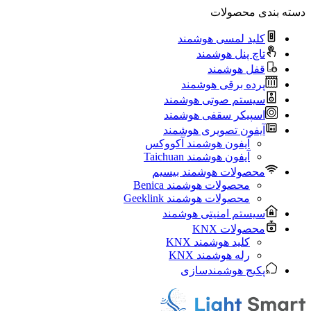
دسته بندی محصولات
کلید لمسی هوشمند
تاچ پنل هوشمند
قفل هوشمند
پرده برقی هوشمند
سیستم صوتی هوشمند
اسپیکر سقفی هوشمند
آیفون تصویری هوشمند
آيفون هوشمند آکووکس
آیفون هوشمند Taichuan
محصولات هوشمند بیسیم
محصولات هوشمند Benica
محصولات هوشمند Geeklink
سیستم امنیتی هوشمند
محصولات KNX
کلید هوشمند KNX
رله هوشمند KNX
پکیج هوشمندسازی