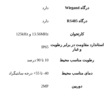
درگاه Wiegand
دارد
درگاه RS485
دارد
کارتخوان
13.56MHz و 125kHz
استاندارد مقاومت در برابر رطوبت
IP65
و غبار
رطوبت مناسب محیط
10 تا 90 درصد
دمای مناسب محیط
40- تا 55+ درجه سانتیگراد
دوربین
2MP