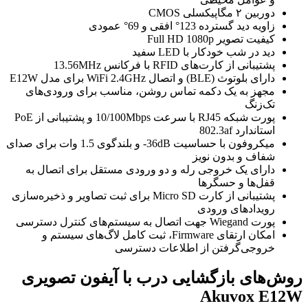
دوربین ۲ مگاپیکسلی CMOS
زاویه دید گسترده 123° افقی و 69° عمودی
کیفیت تصویر Full HD 1080p
دید در شب خودکار با LED سفید
پشتیبانی از کارت‌های RFID با فرکانس 13.56MHz
دارای بلوتوث (BLE) و اتصال WiFi 2.4GHz برای مدل E12W
مجهز به یک دکمه تماس روشن، مناسب برای ورودی‌های
تک‌زنگ
پورت شبکه RJ45 با سرعت 10/100Mbps و پشتیبانی از PoE
استاندارد 802.3af
میکروفون با حساسیت 36dB- و بلندگوی 1.5 وات برای صدای
شفاف و بدون نویز
دارای یک خروجی رله و دو ورودی مستقل برای اتصال به
قفل‌ها و حسگرها
پشتیبانی از کارت Micro SD برای ثبت تصاویر و ذخیره‌سازی
رویدادهای ورودی
پورت Wiegand جهت اتصال به سیستم‌های کنترل دسترسی
امکان ارتقای Firmware، ثبت کامل لاگ‌های سیستم و
خروجی‌گرفتن از اطلاعات دسترسی
روش‌های بازگشایی درب با آیفون تصویری
Akuvox E12W