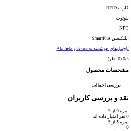
کارت RFID
بلوتوث
NFC
اپلیکیشن SmartPlus
تاچ‌پنل‌های هوشمند Akuvox و Akubela
‫0/5
‫(0 نظر)
مشخصات محصول
بررسی اجمالی
نقد و بررسی کاربران
نمره
0
از 5
0 نفر امتیاز داده اند
نمره
5
از 5
0