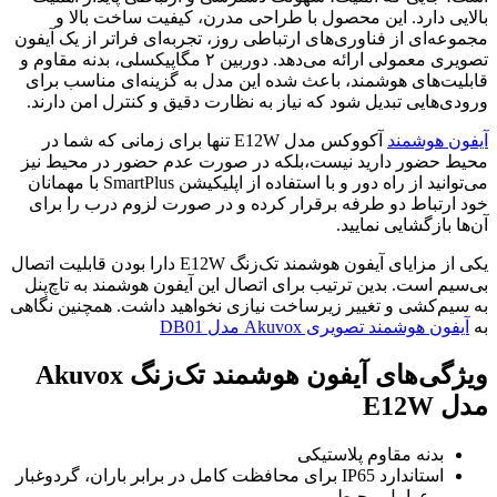
بالایی دارد. این محصول با طراحی مدرن، کیفیت ساخت بالا و
مجموعه‌ای از فناوری‌های ارتباطی روز، تجربه‌ای فراتر از یک آیفون
تصویری معمولی ارائه می‌دهد. دوربین ۲ مگاپیکسلی، بدنه مقاوم و
قابلیت‌های هوشمند، باعث شده این مدل به گزینه‌ای مناسب برای
ورودی‌هایی تبدیل شود که نیاز به نظارت دقیق و کنترل امن دارند.
آیفون هوشمند
آکووکس مدل E12W تنها برای زمانی که شما در
محیط حضور دارید نیست،بلکه در صورت عدم حضور در محیط نیز
می‌توانید از راه دور و با استفاده از اپلیکیشن SmartPlus با مهمانان
خود ارتباط دو طرفه برقرار کرده و در صورت لزوم درب را برای
آن‌ها بازگشایی نمایید.
یکی از مزایای آیفون هوشمند تک‌زنگ E12W دارا بودن قابلیت اتصال
بی‌سیم است. بدین ترتیب برای اتصال این آیفون هوشمند به تاچ‌پنل
به سیم‌کشی و تغییر زیرساخت نیازی نخواهید داشت. همچنین نگاهی
به
آیفون هوشمند تصویری Akuvox مدل DB01
ویژگی‌های آیفون هوشمند تک‌زنگ Akuvox
مدل E12W
بدنه مقاوم پلاستیکی
استاندارد IP65 برای محافظت کامل در برابر باران، گردوغبار
و عوامل محیطی