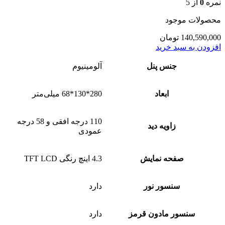
نمره
0
از 5
محصولات موجود
140,590,000
تومان
افزودن به سبد خرید
جنس پنل
آلومینیوم
ابعاد
280*130*68 میلی‌متر
110 درجه افقی و 58 درجه
زاویه دید
عمودی
صفحه نمایش
4.3 اینچ رنگی TFT LCD
سنسور نور
دارد
سنسور مادون قرمز
دارد