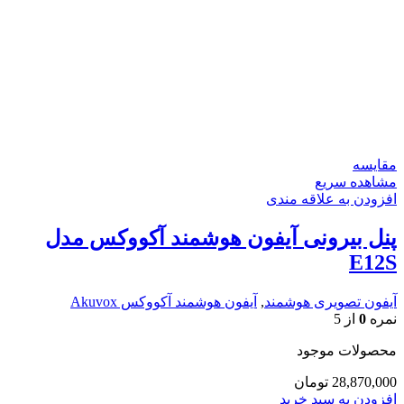
مقایسه
مشاهده سریع
افزودن به علاقه مندی
پنل بیرونی آیفون هوشمند آکووکس مدل
E12S
آیفون تصویری هوشمند
,
آیفون هوشمند آکووکس Akuvox
نمره
0
از 5
محصولات موجود
28,870,000
تومان
افزودن به سبد خرید