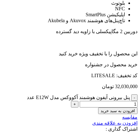
بلوتوث
NFC
اپلیکیشن SmartPlus
تاچ‌پنل‌های هوشمند Akuvox و Akubela
دوربین 2 مگاپیکسلی با زاویه دید گسترده
این محصول را با تخفیف ویژه خرید کنید
خرید محصول در جشنواره
کد تخفیف: LITESALE
32,030,000
تومان
پنل بیرونی آیفون هوشمند آکووکس مدل E12W عدد
افزودن به سبد خرید
مقایسه
افزودن به علاقه مندی
اشتراک گذاری :