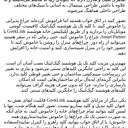
علاوه با داشتن طراحی مینیمال، به آسانی با سبک‌های مختلف
طراحی داخلی هماهنگ می‌شوند.
تصور کنید در اتاق خواب هستید اما فراموش کرده‌اید چراغ پذیرایی
را خاموش کنید. با کلید تک پل هوشمند گیک‌لینک کافیست گوشی
موبایل‌تان را بردارید و از طریق اپلیکیشن خانه هوشمند GeekLink یا
Smart Partner، چراغ را خاموش کنید. حتی زمانی که در سفر هستید
می‌توانید از راه دور چراغ‌های منزل را روشن یا خاموش کنید تا
حضور خود را در منزل شبیه‌سازی کنید و امنیت خانه را افزایش
دهید.
مهم‌ترین مزیت کلید تک پل هوشمند گیک‌لینک نصب آسان آن است.
این کلید به راحتی جایگزین کلیدهای سنتی می‌شود و نیازی به تغییر
در زیرساخت سیم‌کشی ساختمان و حتی تغییر قوطی کلید ندارد.
بنابراین گزینه‌ای ایده‌آل برای ساختمان‌هایی است که امکان
بازسازی را ندارند، چرا که بدون صرف هزینه گزاف می‌توانند
کلیدهای هوشمند گیک‌لینک را جایگزین کلیدهای سنتی کنند.
یکی دیگر از مزایای کلید هوشمند GeekLink قابلیت ایفای نقش به
عنوان کلید تبدیل و کلید سناریو نیست. تصور کنید هنگام شب، تنها با
لمس کلید بتوانید تمام چراغ‌های خانه را خاموش کنید، به جای آنکه
به صورت دستی تک تک چراغ‌ها را خاموش نمایید(سناریوی همه
خاموش). یا از اتاق خواب بتوانید کلید راهرو را کنترل نمایید(استفاده
به عنوان کلید تبدیل). تمامی این فرآیندها بدون نیاز به خریداری