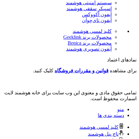
سیستم امنیتی هوشمند
اسپیکر سقفی هوشمند
آیفون آکووکس
آیفون تای‌چوآن
کلید لمسی هوشمند
محصولات برند Geeklink
محصولات برند ‌Benica
آیفون تصویری هوشمند
نمادهای اعتماد
برای مشاهده
قوانین و مقررات فروشگاه
کلیک کنید.
تمامی حقوق مادی و معنوی این وب سایت برای خانه هوشمند لایت
اسمارت محفوظ است.
منو
دسته بندی ها
کلید لمسی هوشمند
تاچ پنل هوشمند