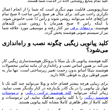
کلید تمام منابع روشنایی خانه در خدمت شما هستند.
سناریونویسی قابلیت مهم دیگری است که شما را از انجام اعمال
تکراری راحت می‌کند. برای مثال هر صبح راس ساعت 8 صبح تمام
چراغ‌های خانه می‌توانند روشن شوند و راس 12 شب خاموش شوند.
یا اینکه راس 8 صبح همزمان با روشن شدن کلیدهای
هوشمند،
پرده‌های برقی
نیز کنار رفته و موسیقی مورد علاقه شما
نیز از سیستم صوتی هوشمند پخش گردد.
کلید پیانویی زیگبی چگونه نصب و راه‌اندازی
می‌شود؟
کلید هوشمند پیانویی تک پل بنیکا با پروتکل هوشمندسازی زیگبی کار
می‌کند. بر همین اساس نصب و راه‌اندازی آن مانند تمامی محصولات
هوشمند بنیکا آسانو بدون زحمت تغییر زیرساختی است، تنها نیاز به
تغییر قوطی برق به قوطی MK دارید.
برای زیبایی هرچه بیشتر فضای خانه و ویلا می‌توانید چند کلید تک تا
چهار پل پیانویی را در یک کادر یک‌پارچه در کنار یکدیگر نصب نمایید.
زیباتر اینکه می‌توانید
کلید هوشمند ترکیبی زیگبی
و
ترموستات
هوشمند زیگبی
را با کلید پیانویی هماهنگ نمایید. این ترموستات و
کلید کاملا از نظر ظاهری کاملا مشابه کلید پیانویی هستند.