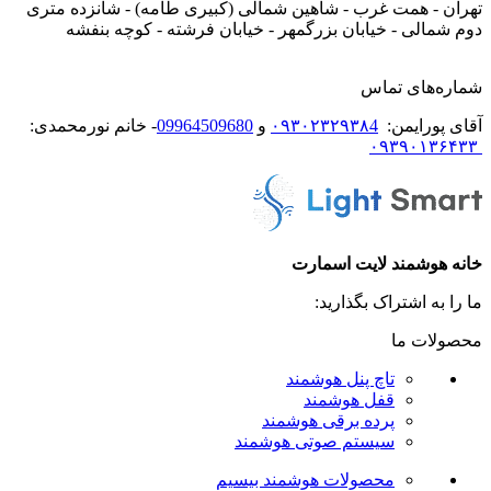
تهران - همت غرب - شاهین شمالی (کبیری طامه) - شانزده متری
دوم شمالی - خیابان بزرگمهر - خیابان فرشته - کوچه بنفشه
شماره‌های تماس
آقای پورایمن:
۰۹۳۰۲۳۲۹۳۸4
و
09964509680
- خانم نورمحمدی:
۰۹۳۹۰۱۳۶۴۳۳
خانه هوشمند لایت اسمارت
ما را به اشتراک بگذارید:
محصولات ما
تاچ پنل هوشمند
قفل هوشمند
پرده برقی هوشمند
سیستم صوتی هوشمند
محصولات هوشمند بیسیم