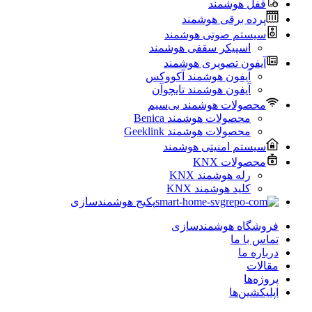
قفل هوشمند
پرده برقی هوشمند
سیستم صوتی هوشمند
اسپیکر سقفی هوشمند
آیفون تصویری هوشمند
آیفون هوشمند آکووکس
آیفون هوشمند تایچوآن
محصولات هوشمند بی‌سیم
محصولات هوشمند Benica
محصولات هوشمند Geeklink
سیستم امنیتی هوشمند
محصولات KNX
رله هوشمند KNX
کلید هوشمند KNX
پکیج هوشمندسازی
فروشگاه هوشمندسازی
تماس با ما
درباره ما
مقالات
پروژه‌ها
اپلیکشین‌ها