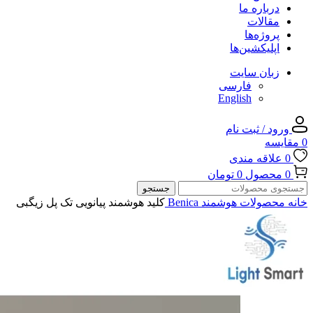
درباره ما
مقالات
پروژه‌ها
اپلیکشین‌ها
زبان سایت
فارسی
English
ورود / ثبت نام
0
مقایسه
0
علاقه مندی
0
محصول
0
تومان
جستجو
خانه
محصولات هوشمند Benica
کلید هوشمند پیانویی تک پل زیگبی