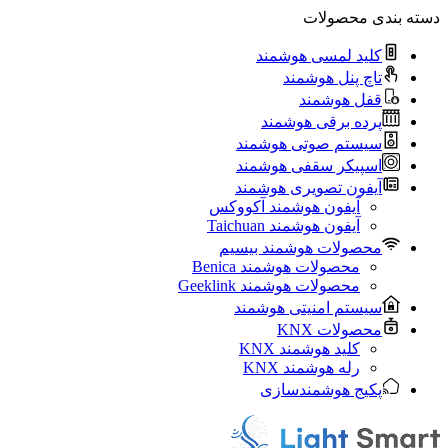
دسته بندی محصولات
کلید لمسی هوشمند
تاچ پنل هوشمند
قفل هوشمند
پرده برقی هوشمند
سیستم صوتی هوشمند
اسپیکر سقفی هوشمند
آیفون تصویری هوشمند
آيفون هوشمند آکووکس
آیفون هوشمند Taichuan
محصولات هوشمند بیسیم
محصولات هوشمند Benica
محصولات هوشمند Geeklink
سیستم امنیتی هوشمند
محصولات KNX
کلید هوشمند KNX
رله هوشمند KNX
پکیج هوشمندسازی