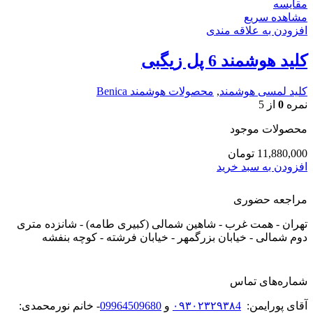
مقایسه
مشاهده سریع
افزودن به علاقه مندی
کلید هوشمند 6 پل زیگبی
کلید لمسی هوشمند
,
محصولات هوشمند Benica
نمره
0
از 5
محصولات موجود
11,880,000
تومان
افزودن به سبد خرید
مراجعه حضوری
تهران - همت غرب - شاهین شمالی (کبیری طامه) - شانزده متری
دوم شمالی - خیابان بزرگمهر - خیابان فرشته - کوچه بنفشه
شماره‌های تماس
آقای پورایمن:
۰۹۳۰۲۳۲۹۳۸4
و
09964509680
- خانم نورمحمدی: