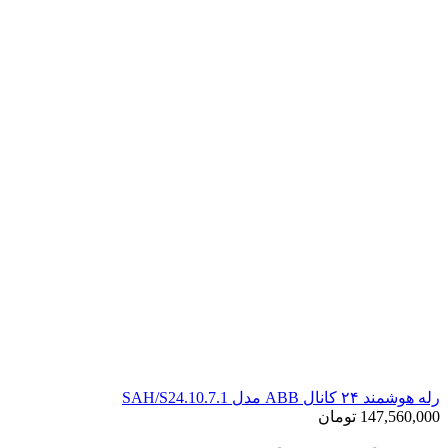
رله هوشمند ۲۴ کانال ABB مدل SAH/S24.10.7.1
147,560,000
تومان