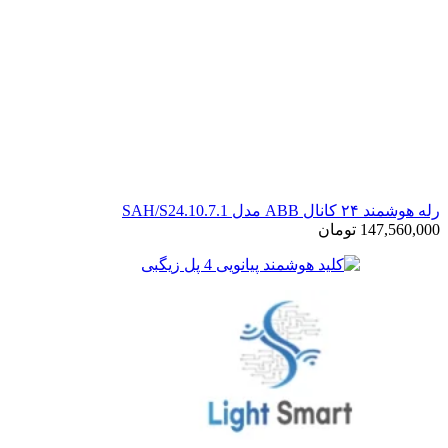
رله هوشمند ۲۴ کانال ABB مدل SAH/S24.10.7.1
147,560,000
تومان